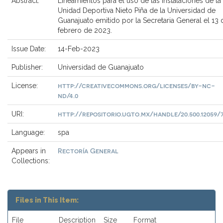
Abstract:
Lineamientos para el uso de las instalaciones de la
Unidad Deportiva Nieto Piña de la Universidad de
Guanajuato emitido por la Secretaria General el 13 
febrero de 2023.
Issue Date:
14-Feb-2023
Publisher:
Universidad de Guanajuato
http://creativecommons.org/licenses/by-nc-
License:
nd/4.0
http://repositorio.ugto.mx/handle/20.500.12059/
URI:
Language:
spa
Rectoría General
Appears in
Collections:
Files in This Item:
File
Description
Size
Format