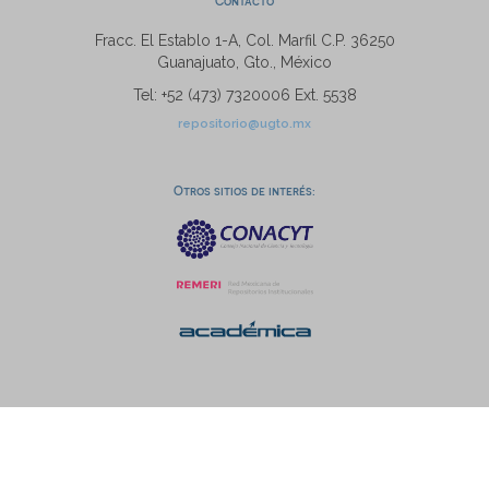
Contacto
Fracc. El Establo 1-A, Col. Marfil C.P. 36250
Guanajuato, Gto., México
Tel: +52 (473) 7320006 Ext. 5538
repositorio@ugto.mx
Otros sitios de interés: