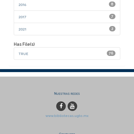
2016
8
2017
7
2021
2
Has File(s)
true
76
Nuestras redes
www.bibliotecas.ugto.mx