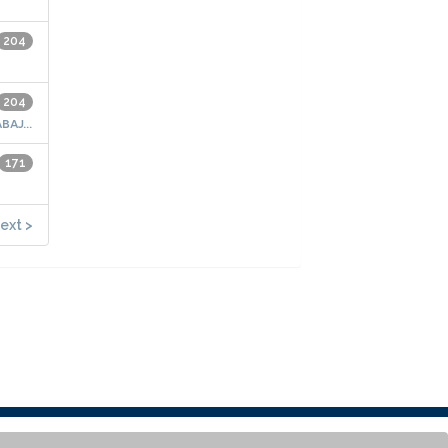
204
204
aj...
171
ext >