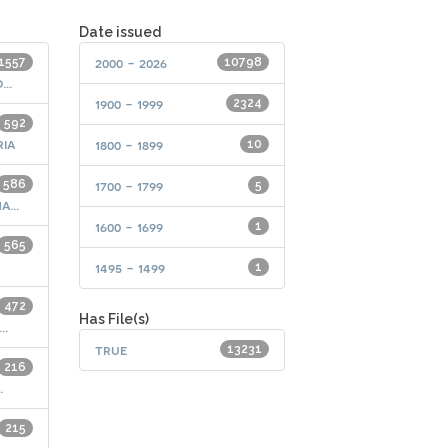
Date issued
2000 - 2026
1557
10798
..
1900 - 1999
2324
592
ria
1800 - 1899
10
586
1700 - 1799
5
...
1600 - 1699
1
565
1495 - 1499
1
472
Has File(s)
..
true
13231
216
.
215