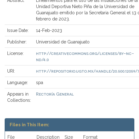
Abstract:
Lineamientos para el uso de las instalaciones de la
Unidad Deportiva Nieto Piña de la Universidad de
Guanajuato emitido por la Secretaria General el 13 
febrero de 2023.
Issue Date:
14-Feb-2023
Publisher:
Universidad de Guanajuato
http://creativecommons.org/licenses/by-nc-
License:
nd/4.0
http://repositorio.ugto.mx/handle/20.500.12059/
URI:
Language:
spa
Rectoría General
Appears in
Collections:
Files in This Item:
File
Description
Size
Format