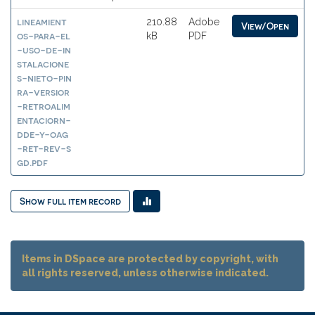
lineamient
210.88
Adobe
View/Open
os-para-el
kB
PDF
-uso-de-in
stalacione
s-nieto-pin
ra-versior
-retroalim
entaciorn-
dde-y-oag
-ret-rev-s
gd.pdf
Show full item record
Items in DSpace are protected by copyright, with
all rights reserved, unless otherwise indicated.