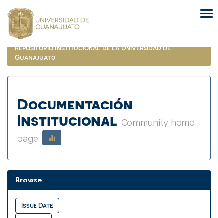
Skip
navigation
Repositorio Institucional de la Universidad de
Guanajuato
Documentación
Institucional
Community home
page
Browse