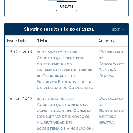
next >
Showing results 1 to 20 of 13231
Issue Date
Title
Author(s)
01 de agosto de 2018.
Universidad
8-Oct-2018
Acuerdo que tiene por
de
objeto emitir los
Guanajuato.
lineamientos para retribuir
Rectoría
al Coordinador de
General
Programa Educativo de la
Universidad de Guanajuato
01 de junio de 2022.
Universidad
8-Jun-2022
Acuerdo que modifica la
de
constitución del Consejo
Guanajuato.
Consultivo de Innovación
Rectoría
y Creatividad del
General
Ecosistema de Vinculación,