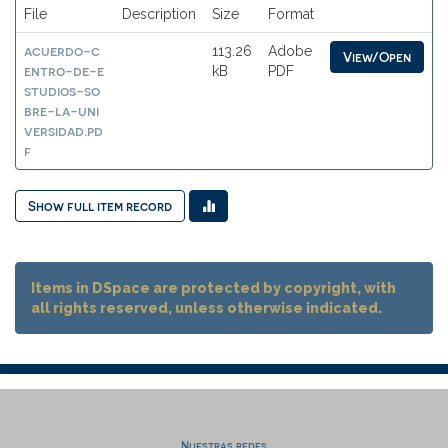
File
Description
Size
Format
acuerdo-c
113.26
Adobe
View/Open
entro-de-e
kB
PDF
studios-so
bre-la-uni
versidad.pd
f
Show full item record
Items in DSpace are protected by copyright, with
all rights reserved, unless otherwise indicated.
Nuestras redes