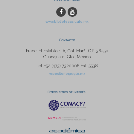
www.bibliotecas.ugto.mx
Contacto
Fracc. El Establo 1-A, Col. Marfil C.P. 36250
Guanajuato, Gto., México
Tel: +52 (473) 7320006 Ext. 5538
repositorio@ugto.mx
Otros sitios de interés: