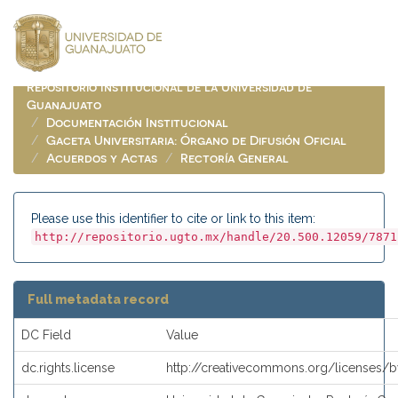
Skip
navigation
Repositorio Institucional de la Universidad de
Guanajuato
Documentación Institucional
Gaceta Universitaria: Órgano de Difusión Oficial
Acuerdos y Actas
Rectoría General
Please use this identifier to cite or link to this item:
http://repositorio.ugto.mx/handle/20.500.12059/7871
Full metadata record
DC Field
Value
dc.rights.license
http://creativecommons.org/licenses/