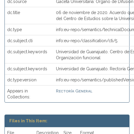
dc.source
Gaceta Universitaria: Órgano de Difusión
dc.title
06 de noviembre de 2020. Acuerdo que 
del Centro de Estudios sobre la Univers
dc.type
info:eu-repo/semantics/technicalDocum
dc.subject.cti
info:eu-repo/classification/cti/5
dc.subject.keywords
Universidad de Guanajuato. Centro de Es
Organización funcional
dc.subject.keywords
Universidad de Guanajuato. Rectoría Ge
dc.type.version
info:eu-repo/semantics/publishedVersi
Rectoría General
Appears in
Collections:
Files in This Item:
File
Description
Size
Format