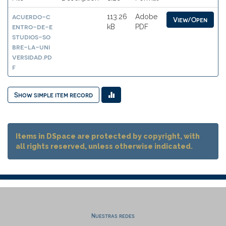
acuerdo-c
113.26
Adobe
View/Open
entro-de-e
kB
PDF
studios-so
bre-la-uni
versidad.pd
f
Show simple item record
Items in DSpace are protected by copyright, with
all rights reserved, unless otherwise indicated.
Nuestras redes