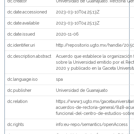
dc.creator
Universidad de Guanajuato. Rectoría Ge
dc.date.accessioned
2023-03-10T04:25:13Z
dc.date.available
2023-03-10T04:25:13Z
dc.date.issued
2020-11-06
dc.identifier.uri
http://repositorio.ugto.mx/handle/20.5
dc.description.abstract
Acuerdo que establece la organización 
sobre la Universidad emitido por el Re
2020 y publicado en la Gaceta Universi
dc.language.iso
spa
dc.publisher
Universidad de Guanajuato
dc.relation
https://www3.ugto.mx/gacetauniversit
acuerdos-de-rectoria-general/848-acu
funcional-del-centro-de-estudios-sobre
dc.rights
info:eu-repo/semantics/openAccess