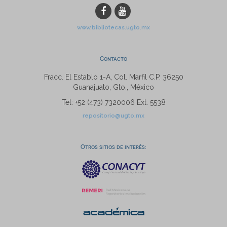
www.bibliotecas.ugto.mx
Contacto
Fracc. El Establo 1-A, Col. Marfil C.P. 36250
Guanajuato, Gto., México
Tel: +52 (473) 7320006 Ext. 5538
repositorio@ugto.mx
Otros sitios de interés: