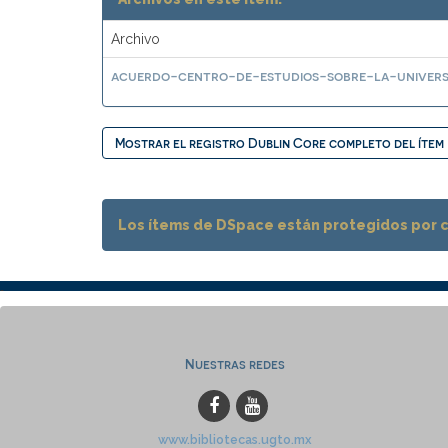
Archivo
acuerdo-centro-de-estudios-sobre-la-univers
Mostrar el registro Dublin Core completo del ítem
Los ítems de DSpace están protegidos por co
Nuestras redes
www.bibliotecas.ugto.mx