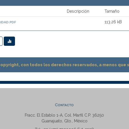
Descripción
Tamaño
idad.pdf
113.26 kB
pyright, con todos los derechos reservados, a menos que se
Contacto
Fracc. El Establo 1-A, Col. Marfil C.P. 36250
Guanajuato, Gto., México