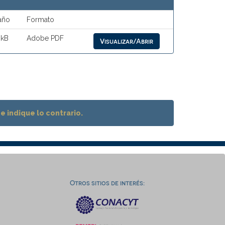
año
Formato
 kB
Adobe PDF
Visualizar/Abrir
 indique lo contrario.
Otros sitios de interés: