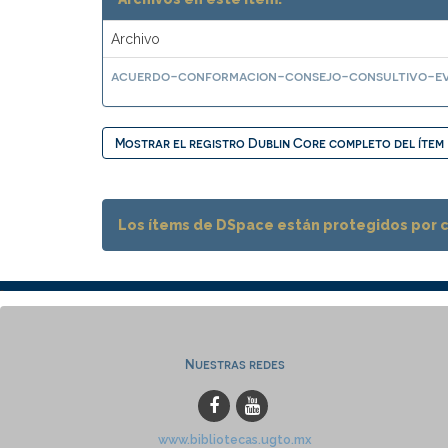
Archivo
acuerdo-conformacion-consejo-consultivo-ev
Mostrar el registro Dublin Core completo del ítem
Los ítems de DSpace están protegidos por co
Nuestras redes
www.bibliotecas.ugto.mx