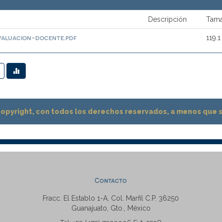
Descripción
Tam
aluacion-docente.pdf
119.1
pyright, con todos los derechos reservados, a menos que se
Contacto
Fracc. El Establo 1-A, Col. Marfil C.P. 36250
Guanajuato, Gto., México