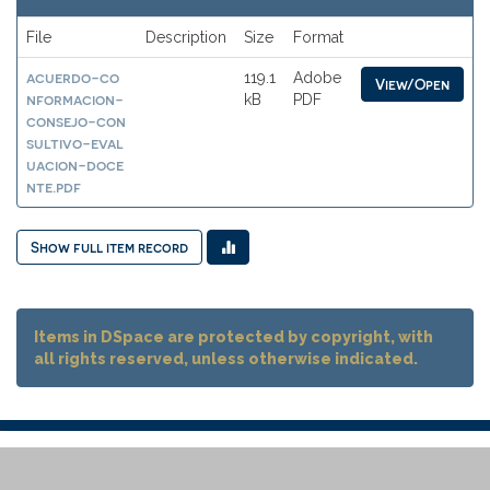
File
Description
Size
Format
acuerdo-co
119.1
Adobe
View/Open
nformacion-
kB
PDF
consejo-con
sultivo-eval
uacion-doce
nte.pdf
Show full item record
Items in DSpace are protected by copyright, with
all rights reserved, unless otherwise indicated.