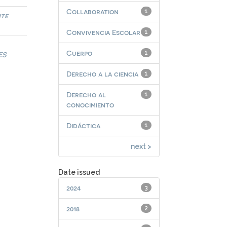
Collaboration
1
nte
Convivencia Escolar
1
Cuerpo
1
ES
Derecho a la ciencia
1
Derecho al
1
conocimiento
Didáctica
1
next >
Date issued
2024
3
2018
2