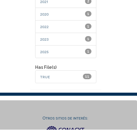
2021
2
2020
1
2022
1
2023
1
2025
1
Has File(s)
true
11
Otros sitios de interés: