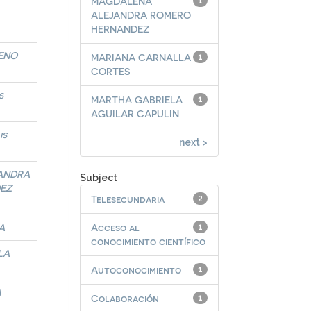
MAGDALENA
1
ALEJANDRA ROMERO
HERNANDEZ
CENO
MARIANA CARNALLA
1
CORTES
s
MARTHA GABRIELA
1
AGUILAR CAPULIN
is
next >
ANDRA
Subject
EZ
Telesecundaria
2
A
Acceso al
1
conocimiento científico
LA
Autoconocimiento
1
A
Colaboración
1