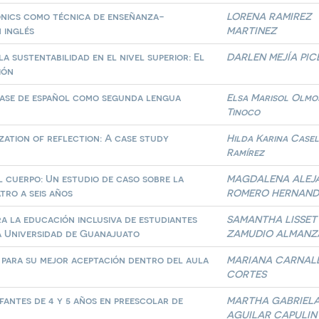
onics como técnica de enseñanza-
LORENA RAMIREZ
 inglés
MARTINEZ
a sustentabilidad en el nivel superior: El
DARLEN MEJÍA PI
ión
clase de español como segunda lengua
Elsa Marisol Olmo
Tinoco
zation of reflection: A case study
Hilda Karina Casel
Ramírez
l cuerpo: Un estudio de caso sobre la
MAGDALENA ALEJ
tro a seis años
ROMERO HERNAND
a la educación inclusiva de estudiantes
SAMANTHA LISSET
a Universidad de Guanajuato
ZAMUDIO ALMANZ
s para su mejor aceptación dentro del aula
MARIANA CARNAL
CORTES
fantes de 4 y 5 años en preescolar de
MARTHA GABRIEL
AGUILAR CAPULIN