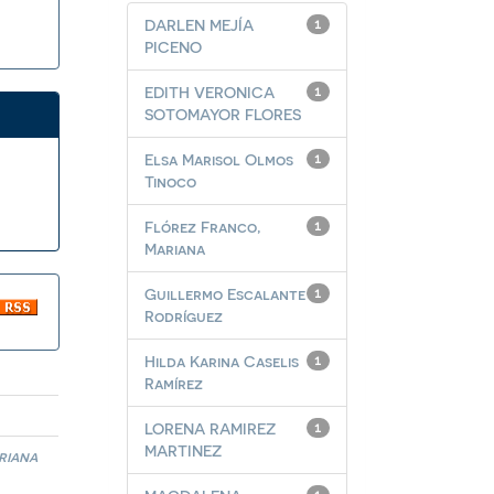
DARLEN MEJÍA
1
PICENO
EDITH VERONICA
1
SOTOMAYOR FLORES
Elsa Marisol Olmos
1
Tinoco
Flórez Franco,
1
Mariana
Guillermo Escalante
1
Rodríguez
Hilda Karina Caselis
1
Ramírez
LORENA RAMIREZ
1
MARTINEZ
riana