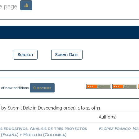
e page
on of new additions
 by Submit Date in Descending order): 1 to 11 of 11
Author(s)
s educativos. Análisis de tres proyectos
Flórez Franco, Ma
 (España) y Medellín (Colombia)