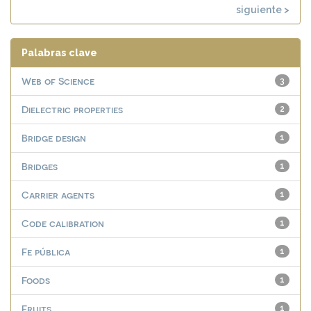
siguiente >
Palabras clave
Web of Science
3
Dielectric properties
2
Bridge design
1
Bridges
1
Carrier agents
1
Code calibration
1
Fe pública
1
Foods
1
Fruits
1