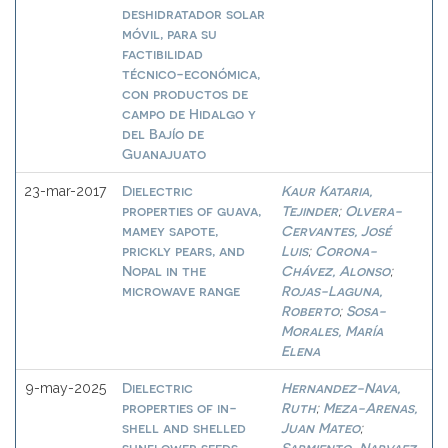
deshidratador solar
móvil, para su
factibilidad
técnico-económica,
con productos de
campo de Hidalgo y
del Bajío de
Guanajuato
Dielectric
Kaur Kataria,
23-mar-2017
properties of guava,
Tejinder
Olvera-
;
mamey sapote,
Cervantes, José
prickly pears, and
Luis
Corona-
;
Nopal in the
Chávez, Alonso
;
microwave range
Rojas-Laguna,
Roberto
Sosa-
;
Morales, María
Elena
Dielectric
Hernandez-Nava,
9-may-2025
properties of in-
Ruth
Meza-Arenas,
;
shell and shelled
Juan Mateo
;
sunflower seeds
Sarmiento-Narvaez,