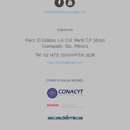
www.bibliotecas.ugto.mx
Contacto
Fracc. El Establo 1-A, Col. Marfil C.P. 36250
Guanajuato, Gto., México
Tel: +52 (473) 7320006 Ext. 5538
repositorio@ugto.mx
Otros sitios de interés: