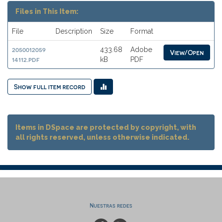
Files in This Item:
File
Description
Size
Format
2050012059
433.68
Adobe
View/Open
14112.pdf
kB
PDF
Show full item record
Items in DSpace are protected by copyright, with
all rights reserved, unless otherwise indicated.
Nuestras redes