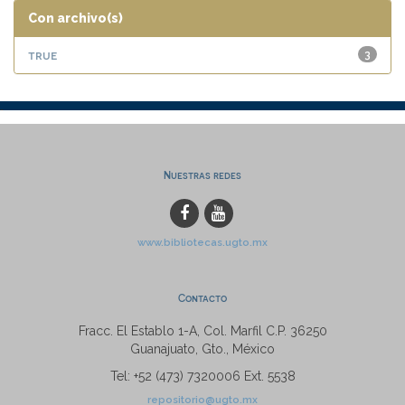
Con archivo(s)
true
3
Nuestras redes
www.bibliotecas.ugto.mx
Contacto
Fracc. El Establo 1-A, Col. Marfil C.P. 36250
Guanajuato, Gto., México
Tel: +52 (473) 7320006 Ext. 5538
repositorio@ugto.mx