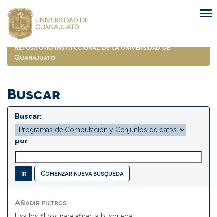
Skip
navigation
Repositorio Institucional de la Universidad de
Guanajuato
Buscar
Buscar:
por
Comenzar nueva busqueda
Añadir filtros:
Usa los filtros para afinar la busqueda.