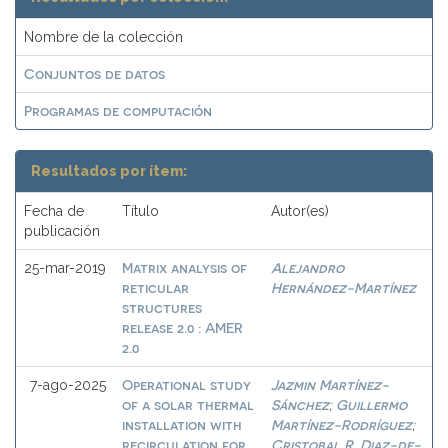
Nombre de la colección
Conjuntos de datos
Programas de computación
Resultados por ítem:
Fecha de
Título
Autor(es)
publicación
Matrix analysis of
Alejandro
25-mar-2019
reticular
Hernández-Martínez
structures
release 2.0 : AMER
2.0
Operational study
Jazmin Martínez-
7-ago-2025
of a solar thermal
Sánchez
Guillermo
;
installation with
Martínez-Rodríguez
;
recirculation for
Cristobal R. Diaz-de-