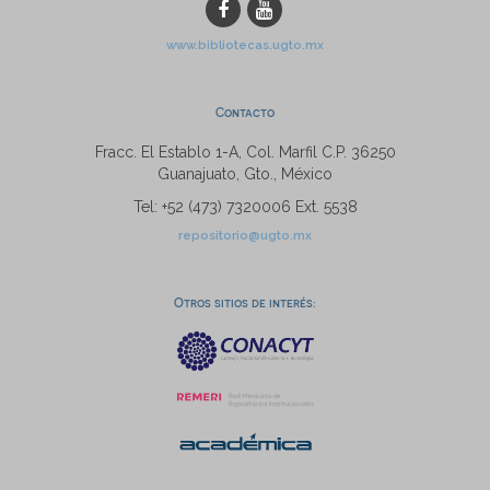
www.bibliotecas.ugto.mx
Contacto
Fracc. El Establo 1-A, Col. Marfil C.P. 36250
Guanajuato, Gto., México
Tel: +52 (473) 7320006 Ext. 5538
repositorio@ugto.mx
Otros sitios de interés: