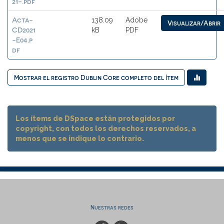
21-.pdf
Acta-
138.09
Adobe
Visualizar/Abrir
CD2021
kB
PDF
-E04.p
df
Mostrar el registro Dublin Core completo del ítem
Los ítems de DSpace están protegidos por
copyright, con todos los derechos reservados, a
menos que se indique lo contrario.
Nuestras redes