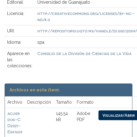
Editorial:
Universidad de Guanajuato
http://creativecommons.org/licenses/by-nc-
Licencia:
nd/4.0
http://repositorio.ugto.mx/handle/20.500.12059
URI:
Idioma:
spa
Consejo de la División de Ciencias de la Vida
Aparece en
las
colecciones:
Archivos en este ítem:
Archivo
Descripción
Tamaño
Formato
acuer
145.54
Adobe
Visualizar/Abrir
dos-C
kB
PDF
D2021-
E041603