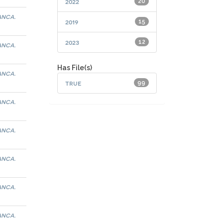
2022
20
anca.
2019
15
2023
12
anca.
Has File(s)
anca.
true
99
anca.
anca.
anca.
anca.
anca.