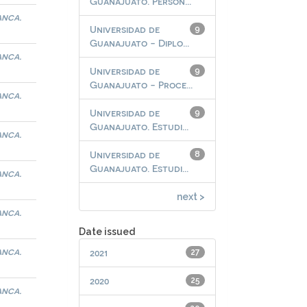
Guanajuato. Person...
anca.
Universidad de
9
Guanajuato - Diplo...
anca.
Universidad de
9
Guanajuato - Proce...
anca.
Universidad de
9
Guanajuato. Estudi...
anca.
Universidad de
8
Guanajuato. Estudi...
anca.
next >
anca.
Date issued
anca.
2021
27
2020
25
anca.