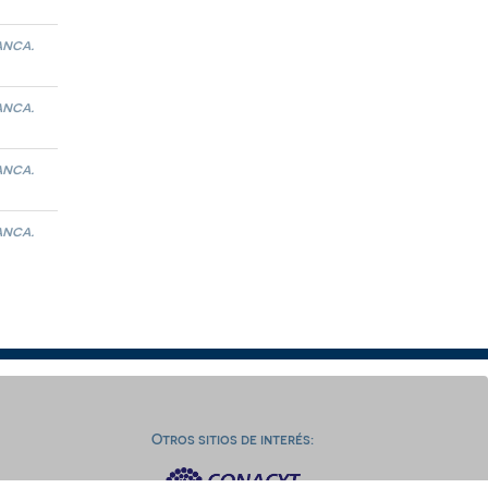
anca.
anca.
anca.
anca.
Otros sitios de interés: