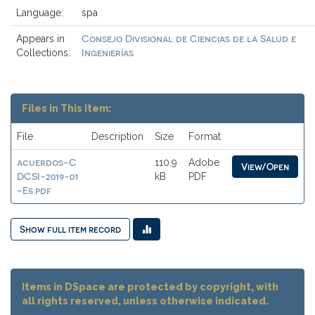
Language:
spa
Consejo Divisional de Ciencias de la Salud e
Appears in
Ingenierías
Collections:
Files in This Item:
File
Description
Size
Format
acuerdos-C
110.9
Adobe
View/Open
DCSI-2019-01
kB
PDF
-E5.pdf
Show full item record
Items in DSpace are protected by copyright, with
all rights reserved, unless otherwise indicated.