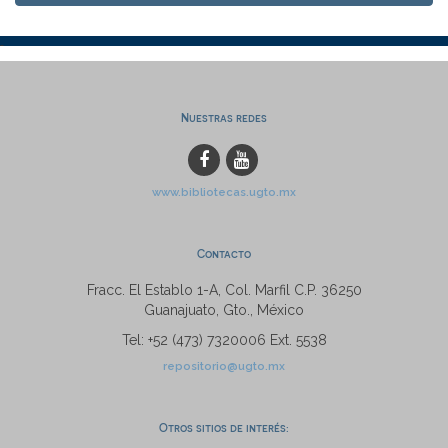
Nuestras redes
www.bibliotecas.ugto.mx
Contacto
Fracc. El Establo 1-A, Col. Marfil C.P. 36250
Guanajuato, Gto., México
Tel: +52 (473) 7320006 Ext. 5538
repositorio@ugto.mx
Otros sitios de interés: