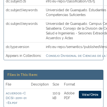
dc.subject.cti
info:eu-repo/classification/cti/5
dc.subject.keywords
Universidad de Guanajuato. Estudiante
Competencias Suficientes
dc.subject.keywords
Universidad de Guanajuato. Campus Ce
Salvatierra. Consejo de la División de C
Salud e Ingenierías - Sesiones Extraordi
Acuerdos y Actas
dc.type.version
info:eu-repo/semantics/publishedVers
Consejo Divisional de Ciencias de la 
Appears in Collections:
Files in This Item:
File
Description
Size
Format
acuerdos-C
110.9
Adobe
View/Open
DCSI-2019-01
kB
PDF
-E5.pdf