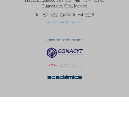
Fracc. El Establo 1-A, Col. Marfil C.P. 36250
Guanajuato, Gto., México
Tel: +52 (473) 7320006 Ext. 5538
repositorio@ugto.mx
Otros sitios de interés: