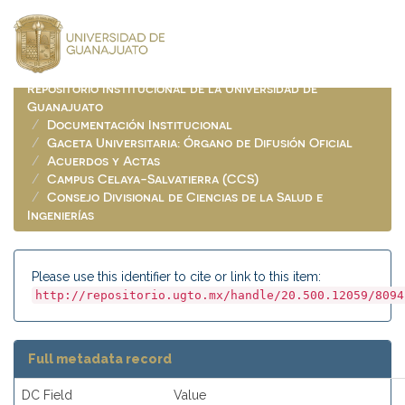
Skip
navigation
Repositorio Institucional de la Universidad de
Guanajuato
Documentación Institucional
Gaceta Universitaria: Órgano de Difusión Oficial
Acuerdos y Actas
Campus Celaya-Salvatierra (CCS)
Consejo Divisional de Ciencias de la Salud e
Ingenierías
Please use this identifier to cite or link to this item:
http://repositorio.ugto.mx/handle/20.500.12059/8094
Full metadata record
DC Field
Value