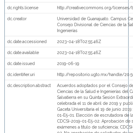
dc.rights.license
http://creativecommons.org/licenses/
dc.creator
Universidad de Guanajuato. Campus Cela
Consejo Divisional de Ciencias de la Sa
Ingenierías
dc.date.accessioned
2023-04-18T02:55:46Z
dc.date.available
2023-04-18T02:55:46Z
dc.date.issued
2019-06-19
dc.identifier.uri
http://repositorio.ugto.mx/handle/20
dc.description.abstract
Acuerdos adoptados por el Consejo de 
Ciencias de la Salud e Ingenierías del
Salvatierra en su Quinta Sesión Extraordi
celebrada el 11 de abril de 2019 y publ
Gaceta Universitaria el 19 de junio 201
01-E5-01. Elección de escrutadora de la
CDCSI-2019-01-E5-02. Aprobación de s
exámenes a título de suficiencia; CDCS