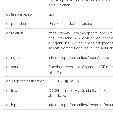
03. No aprobación de solicitudes de ex
de suficiencia.
dc.language.iso
spa
dc.publisher
Universidad de Guanajuato
dc.relation
https://www3.ugto.mx/gacetauniversita
dcsi-ccs/send/303-division-de-ciencia
e-ingenierias/224-acuerdos-adoptados
sesion-extraordinaria-del-11-de-abril-
dc.rights
info:eu-repo/semantics/openAccess
dc.source
Gaceta Universitaria: Órgano de Difusión
19, 2019)
dc.subject.classification
CDCSI-2019-01-E5
dc.title
CDCSI-2019-01-E5. Quinta Sesión Extraor
abril de 2019
dc.type
info:eu-repo/semantics/technicalDocu