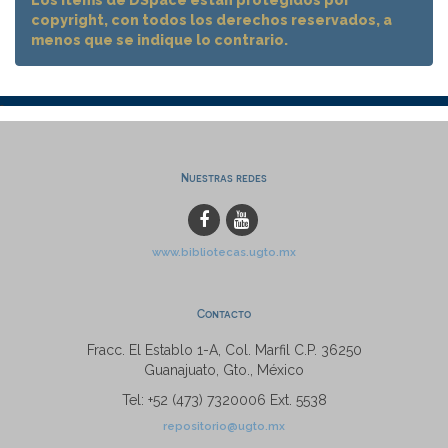
Los ítems de DSpace están protegidos por
copyright, con todos los derechos reservados, a
menos que se indique lo contrario.
Nuestras redes
www.bibliotecas.ugto.mx
Contacto
Fracc. El Establo 1-A, Col. Marfil C.P. 36250
Guanajuato, Gto., México
Tel: +52 (473) 7320006 Ext. 5538
repositorio@ugto.mx