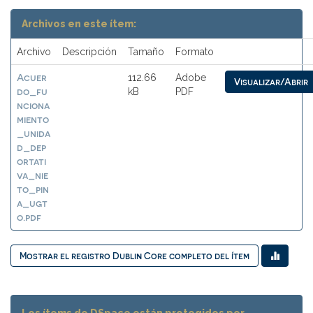
Archivos en este ítem:
Archivo
Descripción
Tamaño
Formato
Acuer
112.66
Adobe
Visualizar/Abrir
do_fu
kB
PDF
nciona
miento
_unida
d_dep
ortati
va_nie
to_pin
a_ugt
o.pdf
Mostrar el registro Dublin Core completo del ítem