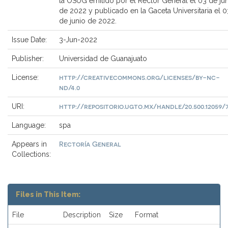
la OSUG emitido por el Rector General el 03 de ju
de 2022 y publicado en la Gaceta Universitaria el 0
de junio de 2022.
Issue Date:
3-Jun-2022
Publisher:
Universidad de Guanajuato
http://creativecommons.org/licenses/by-nc-
License:
nd/4.0
http://repositorio.ugto.mx/handle/20.500.12059/
URI:
Language:
spa
Rectoría General
Appears in
Collections:
Files in This Item:
File
Description
Size
Format