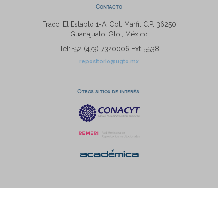
Contacto
Fracc. El Establo 1-A, Col. Marfil C.P. 36250
Guanajuato, Gto., México
Tel: +52 (473) 7320006 Ext. 5538
repositorio@ugto.mx
Otros sitios de interés: