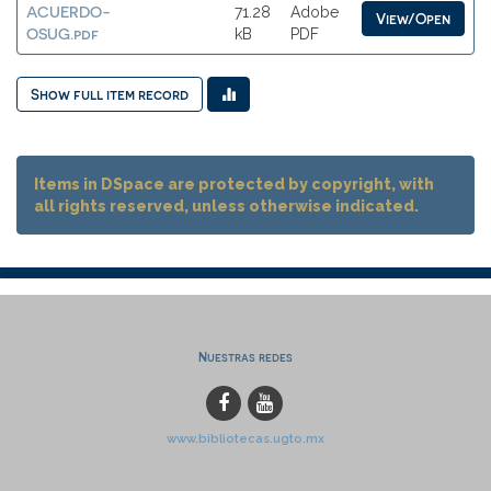
ACUERDO-
71.28
Adobe
View/Open
OSUG.pdf
kB
PDF
Show full item record
Items in DSpace are protected by copyright, with
all rights reserved, unless otherwise indicated.
Nuestras redes
www.bibliotecas.ugto.mx