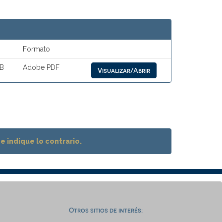
Formato
kB
Adobe PDF
Visualizar/Abrir
 indique lo contrario.
Otros sitios de interés: