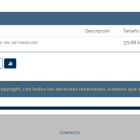
Descripción
Tamaño
s-en-retorno.pdf
371.88 
pyright, con todos los derechos reservados, a menos que se
Contacto