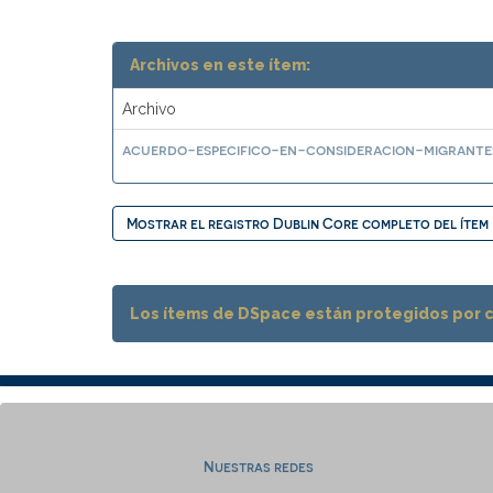
Archivos en este ítem:
Archivo
acuerdo-especifico-en-consideracion-migrante
Mostrar el registro Dublin Core completo del ítem
Los ítems de DSpace están protegidos por co
Nuestras redes