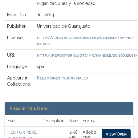
organizaciones y la sociedad.
Issue Date:
Jul-2014
Publisher:
Universidad de Guanajuato
http://creativecommons.org/licenses/by-nc-
License:
nd/4.0
http://repositorio.ugto.mx/handle/20.500.12059/
URI:
Language:
spa
Relaciones Industriales
Appears in
Collections:
Files in This Item:
File
Description
Size
Format
HÉCTOR PÉRE
2.56
Adobe
View/Open