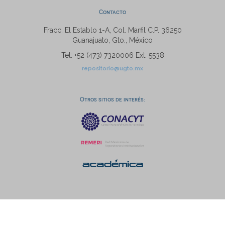
Contacto
Fracc. El Establo 1-A, Col. Marfil C.P. 36250
Guanajuato, Gto., México
Tel: +52 (473) 7320006 Ext. 5538
repositorio@ugto.mx
Otros sitios de interés: