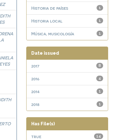
EZ
Historia de países
1
DITH
Historia local
1
ES
ORENA
Música, musicología
1
LA
Date issued
NIELA
EYES
2017
8
2016
4
2014
1
UDITH
2018
1
ERTO
Has File(s)
true
14