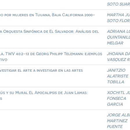
SOTO SUAR
o por mujeres en Tijuana, Baja California 2000-
MARTHA JU
SOTO FLOR
 Orquesta Sinfónica de El Salvador. Análisis del
ADRIANA L
QUINTANIL
MELGAR
la, TWV 40:2-13 de Georg Philipp Telemann: ejemplos
JHOANA DA
tivo
VASQUEZ R
vestigar el arte a investigar en las artes
JANITZIO
ALATRISTE
TOBILLA
sús y su Mural El Apocalipsis de Juan Lamas:
XOCHITL J
os
FONSECA
GARCIA
JORGE ALB
MARTINEZ
PUENTE