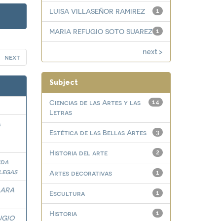
LUISA VILLASEÑOR RAMIREZ
1
MARIA REFUGIO SOTO SUAREZ
1
next >
next
Subject
Ciencias de las Artes y las
14
Letras
A
Estética de las Bellas Artes
3
Historia del arte
2
nda
legas
Artes decorativas
1
LARA
Escultura
1
Historia
1
UGIO