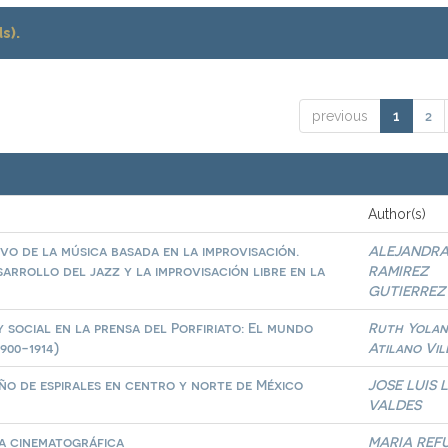
s).
2
previous
1
Author(s)
o de la música basada en la improvisación.
ALEJANDR
arrollo del jazz y la improvisación libre en la
RAMIREZ
GUTIERREZ
social en la prensa del Porfiriato: El mundo
Ruth Yola
900-1914)
Atilano Vil
seño de espirales en centro y norte de México
JOSE LUIS 
VALDES
ra cinematográfica
MARIA REF