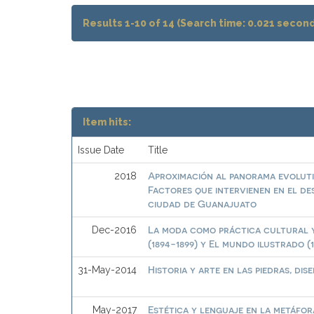
Results 1-10 of 14 (Search time: 0.021 second
Item hits:
Issue Date
Title
Aproximación al panorama evolutiv
2018
Factores que intervienen en el des
ciudad de Guanajuato
La moda como práctica cultural y 
Dec-2016
(1894-1899) y El mundo ilustrado (1
Historia y arte en las piedras, di
31-May-2014
Estética y lenguaje en la metáfo
May-2017