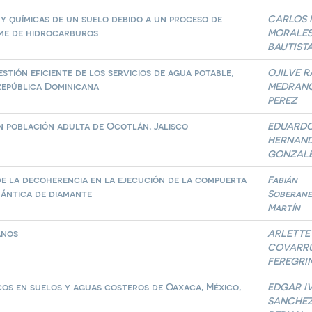
 y químicas de un suelo debido a un proceso de
CARLOS 
ame de hidrocarburos
MORALE
BAUTIST
tión eficiente de los servicios de agua potable,
OJILVE 
República Dominicana
MEDRAN
PEREZ
en población adulta de Ocotlán, Jalisco
EDUARD
HERNAN
GONZAL
e la decoherencia en la ejecución de la compuerta
Fabián
ántica de diamante
Soberane
Martín
anos
ARLETTE
COVARRU
FEREGRI
cos en suelos y aguas costeros de Oaxaca, México,
EDGAR I
n
SANCHE