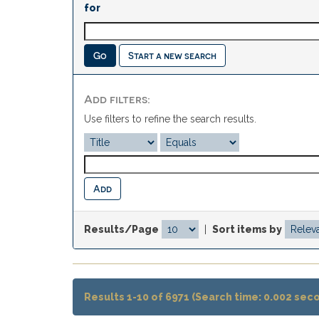
for
Start a new search
Add filters:
Use filters to refine the search results.
Results/Page
|
Sort items by
Results 1-10 of 6971 (Search time: 0.002 sec