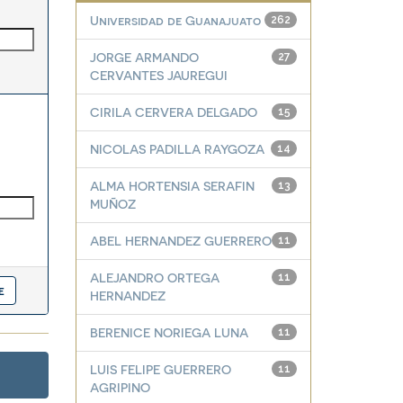
Universidad de Guanajuato
262
JORGE ARMANDO
27
CERVANTES JAUREGUI
CIRILA CERVERA DELGADO
15
NICOLAS PADILLA RAYGOZA
14
ALMA HORTENSIA SERAFIN
13
MUÑOZ
ABEL HERNANDEZ GUERRERO
11
ALEJANDRO ORTEGA
11
HERNANDEZ
BERENICE NORIEGA LUNA
11
LUIS FELIPE GUERRERO
11
AGRIPINO