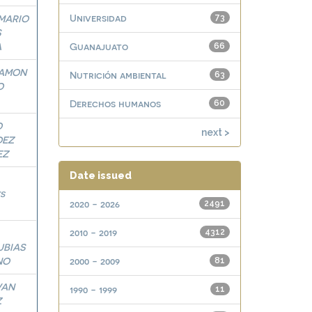
Universidad
MARIO
73
S
A
Guanajuato
66
RAMON
Nutrición ambiental
63
O
Derechos humanos
60
O
next >
DEZ
EZ
Date issued
s
2020 - 2026
2491
2010 - 2019
4312
BIAS
NO
2000 - 2009
81
VAN
1990 - 1999
11
Z