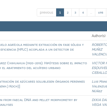
2
3
4
698
previous
1
...
Author(s)
uelo agrícola mediante extracción en fase sólida y
ROBERT
 eficiencia (HPLC) acoplada a un detector de
MUÑIZ
VALENCI
ez Chihuahua (1920-2015): Hipótesis sobre el impacto
VICTOR 
y el abatimiento del acuífero urbano
ESQUIVE
CEBALLO
ntración de azúcares solublesen órganos perennes
Luis Man
genh.) Koch)]
Valenzue
Núñez
tion from faecal DNA and pellet morphometry by
DIXIA DA
analyses
VEGA VA