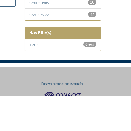
1980 - 1989
16
1971 - 1979
43
Has File(s)
true
6954
Otros sitios de interés: