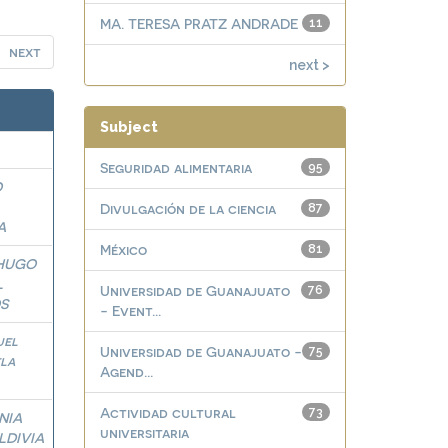
MA. TERESA PRATZ ANDRADE
11
next
next >
Subject
Seguridad alimentaria
95
O
Divulgación de la ciencia
87
A
México
81
HUGO
L
Universidad de Guanajuato
76
S
- Event...
uel
Universidad de Guanajuato -
75
la
Agend...
Actividad cultural
73
NIA
universitaria
LDIVIA