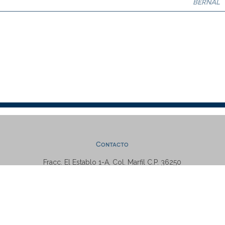
BERNAL
Contacto
Fracc. El Establo 1-A, Col. Marfil C.P. 36250
Guanajuato, Gto., México
Tel: +52 (473) 7320006 Ext. 5538
repositorio@ugto.mx