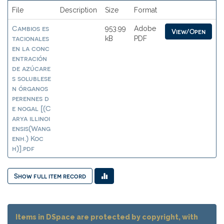
File
Description
Size
Format
Cambios es
953.99
Adobe
View/Open
tacionales
kB
PDF
en la conc
entración
de azúcare
s solublese
n órganos
perennes d
e nogal [(C
arya illinoi
ensis(Wang
enh.) Koc
h)].pdf
Show full item record
Items in DSpace are protected by copyright, with