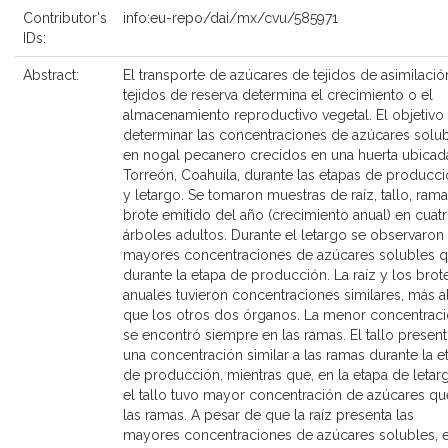
Contributor's
info:eu-repo/dai/mx/cvu/585971
IDs:
Abstract:
El transporte de azúcares de tejidos de asimilació
tejidos de reserva determina el crecimiento o el
almacenamiento reproductivo vegetal. El objetivo
determinar las concentraciones de azúcares solu
en nogal pecanero crecidos en una huerta ubicad
Torreón, Coahuila, durante las etapas de producc
y letargo. Se tomaron muestras de raíz, tallo, rama
brote emitido del año (crecimiento anual) en cuat
árboles adultos. Durante el letargo se observaron
mayores concentraciones de azúcares solubles 
durante la etapa de producción. La raíz y los brot
anuales tuvieron concentraciones similares, más a
que los otros dos órganos. La menor concentrac
se encontró siempre en las ramas. El tallo presen
una concentración similar a las ramas durante la e
de producción, mientras que, en la etapa de letar
el tallo tuvo mayor concentración de azúcares qu
las ramas. A pesar de que la raíz presenta las
mayores concentraciones de azúcares solubles, e