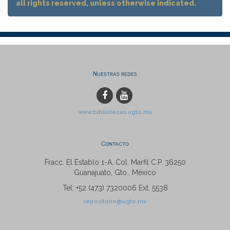
all rights reserved, unless otherwise indicated.
Nuestras redes
www.bibliotecas.ugto.mx
Contacto
Fracc. El Establo 1-A, Col. Marfil C.P. 36250
Guanajuato, Gto., México
Tel: +52 (473) 7320006 Ext. 5538
repositorio@ugto.mx