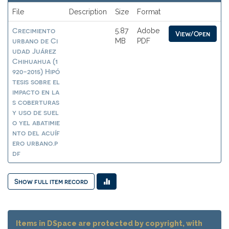
File
Description
Size
Format
Crecimiento
5.87
Adobe
View/Open
urbano de Ci
MB
PDF
udad Juárez
Chihuahua (1
920-2015) Hipó
tesis sobre el
impacto en la
s coberturas
y uso de suel
o yel abatimie
nto del acuíf
ero urbano.p
df
Show full item record
Items in DSpace are protected by copyright, with