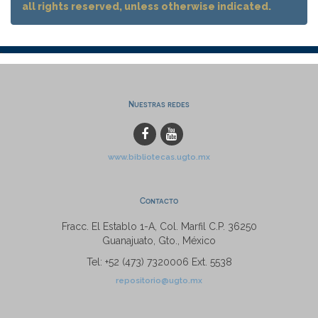
all rights reserved, unless otherwise indicated.
Nuestras redes
www.bibliotecas.ugto.mx
Contacto
Fracc. El Establo 1-A, Col. Marfil C.P. 36250
Guanajuato, Gto., México
Tel: +52 (473) 7320006 Ext. 5538
repositorio@ugto.mx