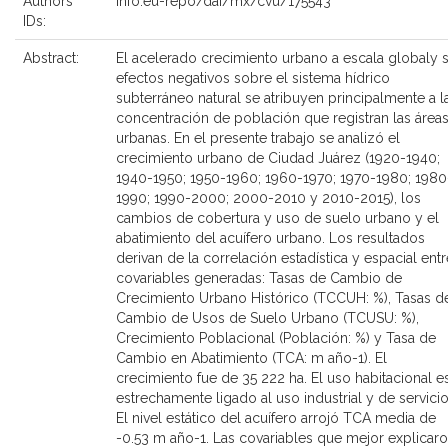
Authors'
info:eu-repo/dai/mx/cvu/175543
IDs:
Abstract:
El acelerado crecimiento urbano a escala globaly 
efectos negativos sobre el sistema hídrico
subterráneo natural se atribuyen principalmente a l
concentración de población que registran las área
urbanas. En el presente trabajo se analizó el
crecimiento urbano de Ciudad Juárez (1920-1940;
1940-1950; 1950-1960; 1960-1970; 1970-1980; 1980
1990; 1990-2000; 2000-2010 y 2010-2015), los
cambios de cobertura y uso de suelo urbano y el
abatimiento del acuífero urbano. Los resultados
derivan de la correlación estadística y espacial entr
covariables generadas: Tasas de Cambio de
Crecimiento Urbano Histórico (TCCUH: %), Tasas d
Cambio de Usos de Suelo Urbano (TCUSU: %),
Crecimiento Poblacional (Población: %) y Tasa de
Cambio en Abatimiento (TCA: m año-1). El
crecimiento fue de 35 222 ha. El uso habitacional e
estrechamente ligado al uso industrial y de servicio
El nivel estático del acuífero arrojó TCA media de
-0.53 m año-1. Las covariables que mejor explicar