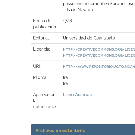
passé anciennement en Europe, jusqu'
... Isaac Newton.
Fecha de
1728
publicación:
Editorial:
Universidad de Guanajuato
http://creativecommons.org/licen
Licencia:
http://creativecommons.org/licen
http://www.repositorio.ugto.mx/ha
URI:
Idioma:
fra
fra
Libro Antiguo
Aparece en
las
colecciones:
Archivos en este ítem: