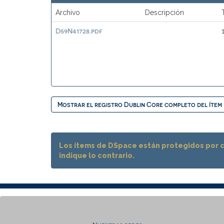
Archivo
Descripción
D59N41728.pdf
Mostrar el registro Dublin Core completo del ítem
Los ítems de DSpace están protegidos por c
indique lo contrario.