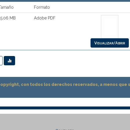
Tamaño
Formato
15.06 MB
Adobe PDF
Visualizar/Abrir
opyright, con todos los derechos reservados, a menos que 