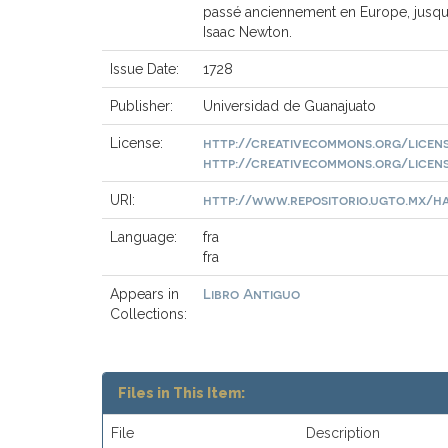
passé anciennement en Europe, jusqu'a 
Isaac Newton.
Issue Date:
1728
Publisher:
Universidad de Guanajuato
http://creativecommons.org/licen
License:
http://creativecommons.org/licen
http://www.repositorio.ugto.mx/han
URI:
Language:
fra
fra
Libro Antiguo
Appears in
Collections:
Files in This Item:
File
Description