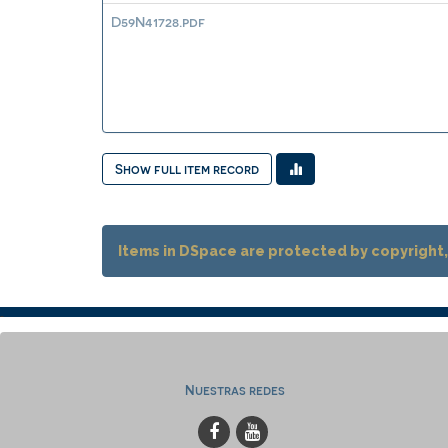
D59N41728.pdf
Show full item record
Items in DSpace are protected by copyright, 
Nuestras redes