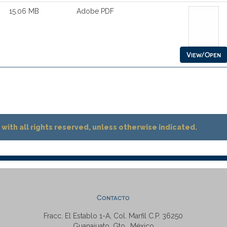
15.06 MB
Adobe PDF
View/Open
with all rights reserved, unless otherwise indicated.
Contacto
Fracc. El Establo 1-A, Col. Marfil C.P. 36250
Guanajuato, Gto., México