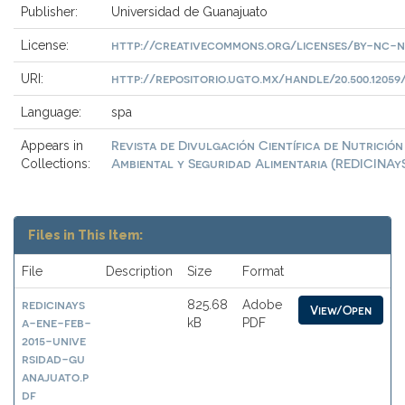
Publisher:
Universidad de Guanajuato
http://creativecommons.org/licenses/by-nc-n
License:
http://repositorio.ugto.mx/handle/20.500.12059/
URI:
Language:
spa
Revista de Divulgación Científica de Nutrición
Appears in
Ambiental y Seguridad Alimentaria (REDICINAy
Collections:
Files in This Item:
File
Description
Size
Format
redicinays
825.68
Adobe
View/Open
a-ene-feb-
kB
PDF
2015-unive
rsidad-gu
anajuato.p
df