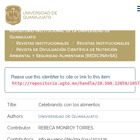
Skip
navigation
Repositorio Institucional de la Universidad de
Guanajuato
Revistas Institucionales
Revistas Institucionales
Revista de Divulgación Científica de Nutrición
Ambiental y Seguridad Alimentaria (REDICINAySA).
Please use this identifier to cite or link to this item:
http://repositorio.ugto.mx/handle/20.500.12059/1057
Title:
Celebrando con los alimentos
Universidad de Guanajuato
Authors:
Contributor:
REBECA MONROY TORRES
Contributor's
info:eu-repo/dai/mx/cvu/202425