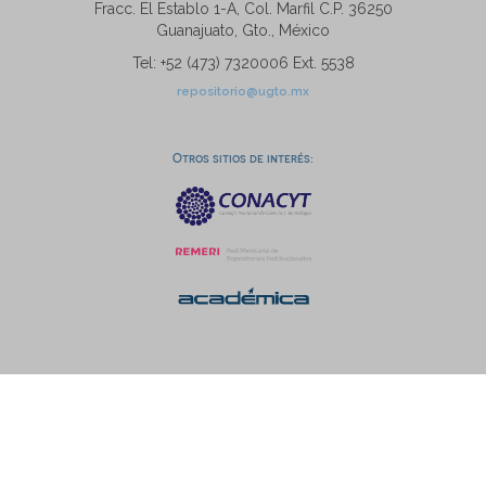
Fracc. El Establo 1-A, Col. Marfil C.P. 36250
Guanajuato, Gto., México
Tel: +52 (473) 7320006 Ext. 5538
repositorio@ugto.mx
Otros sitios de interés: