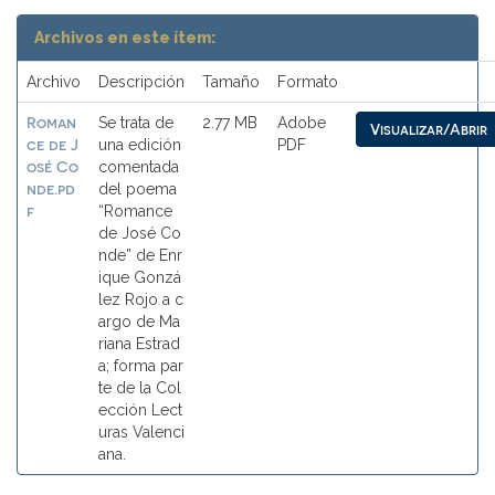
Archivos en este ítem:
Archivo
Descripción
Tamaño
Formato
Roman
Se trata de
2.77 MB
Adobe
Visualizar/Abrir
ce de J
una edición
PDF
osé Co
comentada
nde.pd
del poema
f
“Romance
de José Co
nde” de Enr
ique Gonzá
lez Rojo a c
argo de Ma
riana Estrad
a; forma par
te de la Col
ección Lect
uras Valenci
ana.