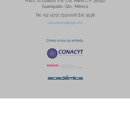
Fracc. El Establo 1-A, Col. Marfil C.P. 36250
Guanajuato, Gto., México
Tel: +52 (473) 7320006 Ext. 5538
repositorio@ugto.mx
Otros sitios de interés: