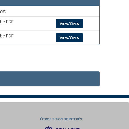
mat
be PDF
View/Open
be PDF
View/Open
Otros sitios de interés: