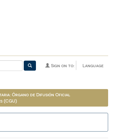
Sign on to:
Language
aria: Órgano de Difusión Oficial
es (CGU)