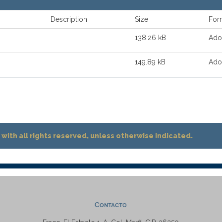
Description
Size
For
138.26 kB
Ado
149.89 kB
Ado
with all rights reserved, unless otherwise indicated.
Contacto