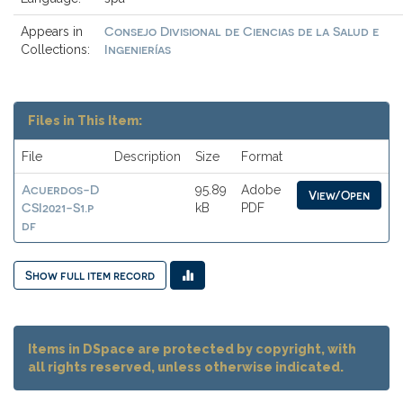
Consejo Divisional de Ciencias de la Salud e
Appears in
Ingenierías
Collections:
Files in This Item:
File
Description
Size
Format
Acuerdos-D
95.89
Adobe
View/Open
CSI2021-S1.p
kB
PDF
df
Show full item record
Items in DSpace are protected by copyright, with
all rights reserved, unless otherwise indicated.