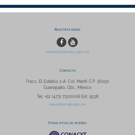
Nuestras redes
www.bibliotecas.ugto.mx
Contacto
Fracc. El Establo 1-A, Col. Marfil C.P. 36250
Guanajuato, Gto., México
Tel: +52 (473) 7320006 Ext. 5538
repositorio@ugto.mx
Otros sitios de interés: