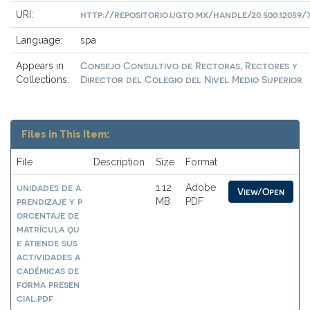
http://repositorio.ugto.mx/handle/20.500.12059/
URI:
Language:
spa
Consejo Consultivo de Rectoras, Rectores y
Appears in
Director del Colegio del Nivel Medio Superior
Collections:
Files in This Item:
File
Description
Size
Format
unidades de a
1.12
Adobe
View/Open
prendizaje y p
MB
PDF
orcentaje de
matrícula qu
e atiende sus
actividades a
cadémicas de
forma presen
cial.pdf