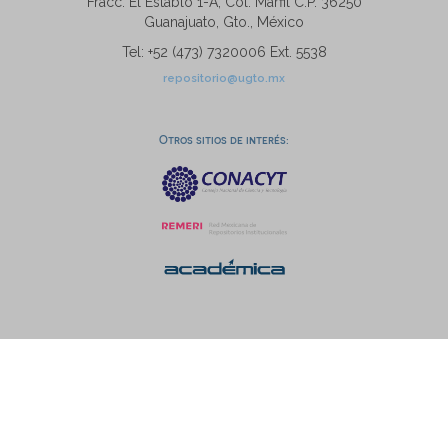
Fracc. El Establo 1-A, Col. Marfil C.P. 36250
Guanajuato, Gto., México
Tel: +52 (473) 7320006 Ext. 5538
repositorio@ugto.mx
Otros sitios de interés: