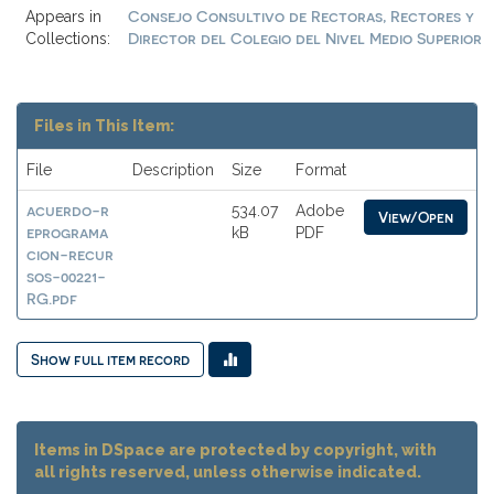
Consejo Consultivo de Rectoras, Rectores y
Appears in
Director del Colegio del Nivel Medio Superior
Collections:
Files in This Item:
File
Description
Size
Format
acuerdo-r
534.07
Adobe
View/Open
eprograma
kB
PDF
cion-recur
sos-00221-
RG.pdf
Show full item record
Items in DSpace are protected by copyright, with
all rights reserved, unless otherwise indicated.