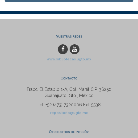
Nuestras redes
www.bibliotecas.ugto.mx
Contacto
Fracc. El Establo 1-A, Col. Marfil C.P. 36250
Guanajuato, Gto., México
Tel: +52 (473) 7320006 Ext. 5538
repositorio@ugto.mx
Otros sitios de interés: