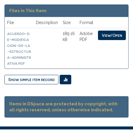
Files in This Item:
File
Description
Size
Format
acuerdo-d
189.16
Adobe
View/Open
e-modifica
kB
PDF
cion-de-la
-estructur
a-administr
ativa.pdf
Show simple item record
Items in DSpace are protected by copyright, with
all rights reserved, unless otherwise indicated.