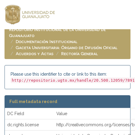
Skip
navigation
Repositorio Institucional de la Universidad de
Guanajuato
Documentación Institucional
Gaceta Universitaria: Órgano de Difusión Oficial
Acuerdos y Actas
Rectoría General
Please use this identifier to cite or link to this item:
http://repositorio.ugto.mx/handle/20.500.12059/7891
Full metadata record
DC Field
Value
dc.rights.license
http://creativecommons.org/licenses/