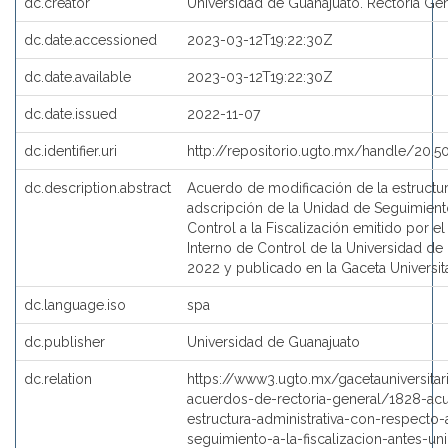
dc.creator
Universidad de Guanajuato. Rectoría Ge
dc.date.accessioned
2023-03-12T19:22:30Z
dc.date.available
2023-03-12T19:22:30Z
dc.date.issued
2022-11-07
dc.identifier.uri
http://repositorio.ugto.mx/handle/20.
dc.description.abstract
Acuerdo de modificación de la estructur
adscripción de la Unidad de Seguimiento
Control a la Fiscalización emitido por e
Interno de Control de la Universidad d
2022 y publicado en la Gaceta Universit
dc.language.iso
spa
dc.publisher
Universidad de Guanajuato
dc.relation
https://www3.ugto.mx/gacetauniversit
acuerdos-de-rectoria-general/1828-ac
estructura-administrativa-con-respecto
seguimiento-a-la-fiscalizacion-antes-uni