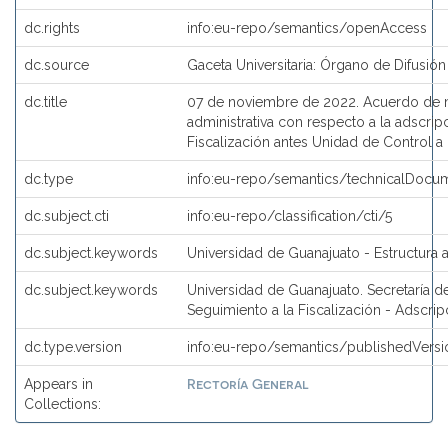
dc.rights
info:eu-repo/semantics/openAccess
dc.source
Gaceta Universitaria: Órgano de Difusión
dc.title
07 de noviembre de 2022. Acuerdo de mo
administrativa con respecto a la adscrip
Fiscalización antes Unidad de Control a 
dc.type
info:eu-repo/semantics/technicalDocum
dc.subject.cti
info:eu-repo/classification/cti/5
dc.subject.keywords
Universidad de Guanajuato - Estructura a
dc.subject.keywords
Universidad de Guanajuato. Secretaría d
Seguimiento a la Fiscalización - Adscrip
dc.type.version
info:eu-repo/semantics/publishedVersi
Rectoría General
Appears in
Collections: