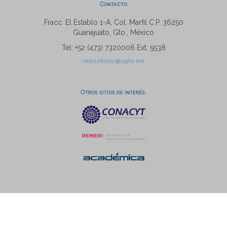
Contacto
Fracc. El Establo 1-A, Col. Marfil C.P. 36250
Guanajuato, Gto., México
Tel: +52 (473) 7320006 Ext. 5538
repositorio@ugto.mx
Otros sitios de interés: