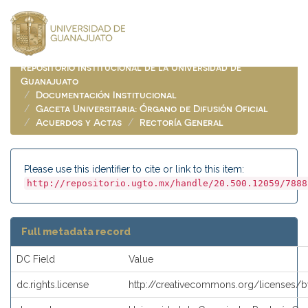
Skip
navigation
Repositorio Institucional de la Universidad de
Guanajuato
Documentación Institucional
Gaceta Universitaria: Órgano de Difusión Oficial
Acuerdos y Actas
Rectoría General
Please use this identifier to cite or link to this item:
http://repositorio.ugto.mx/handle/20.500.12059/7888
Full metadata record
DC Field
Value
dc.rights.license
http://creativecommons.org/licenses/