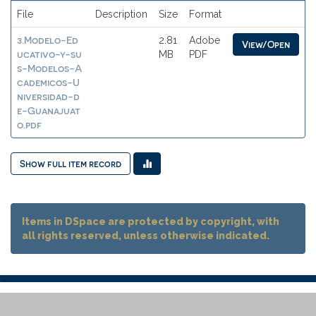
File
Description
Size
Format
3.Modelo-Ed
2.81
Adobe
View/Open
ucativo-y-su
MB
PDF
s-Modelos-A
cademicos-U
niversidad-d
e-Guanajuat
o.pdf
Show full item record
Items in DSpace are protected by copyright, with
all rights reserved, unless otherwise indicated.