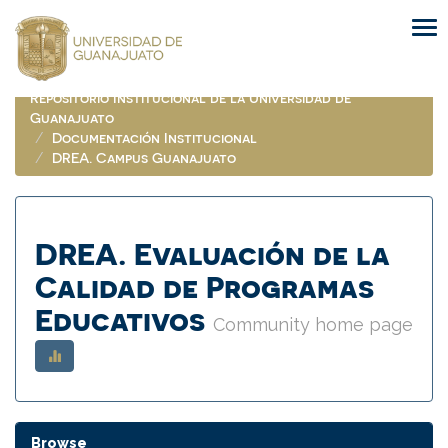
Skip
navigation
Repositorio Institucional de la Universidad de
Guanajuato
Documentación Institucional
DREA. Campus Guanajuato
DREA. Evaluación de la
Calidad de Programas
Educativos
Community home page
Browse