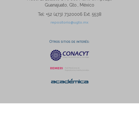
Guanajuato, Gto., México
Tel: +52 (473) 7320006 Ext. 5538
repositorio@ugto.mx
Otros sitios de interés: