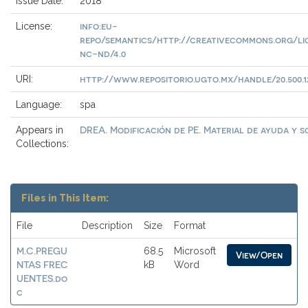
Issue Date:
2018
info:eu-
License:
repo/semantics/http://creativecommons.org/li
nc-nd/4.0
http://www.repositorio.ugto.mx/handle/20.500.1
URI:
Language:
spa
DREA. Modificación de PE. Material de ayuda y 
Appears in
Collections:
Files in This Item:
File
Description
Size
Format
M.C.PREGU
68.5
Microsoft
View/Open
NTAS FREC
kB
Word
UENTES.do
c