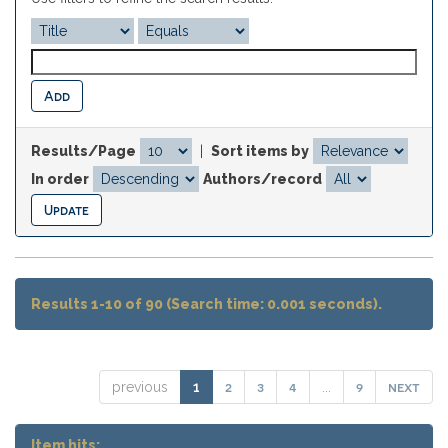
Results/Page
|
Sort items by
In order
Authors/record
Results 1-10 of 90 (Search time: 0.001 seconds).
2
3
4
9
next
previous
1
...
Item hits: