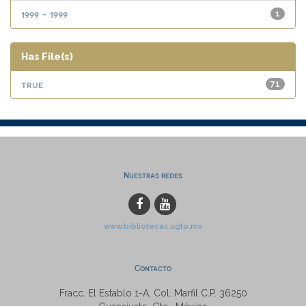
1999 - 1999
1
Has File(s)
true
71
Nuestras redes
www.bibliotecas.ugto.mx
Contacto
Fracc. El Establo 1-A, Col. Marfil C.P. 36250