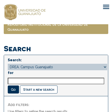
Skip
navigation
Repositorio Institucional de la Universidad de
Guanajuato
Search
Search:
for
Start a new search
Add filters:
Use filters to refine the search results.