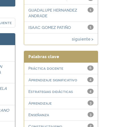
GUADALUPE HERNANDEZ
1
ANDRADE
uiente
ISAAC GOMEZ PATIÑO
1
siguiente >
Palabras clave
N
Práctica docente
6
A
Aprendizaje significativo
4
ELA
Estrategias didácticas
4
Aprendizaje
3
CANO
Enseñanza
3
Constructivismo
2