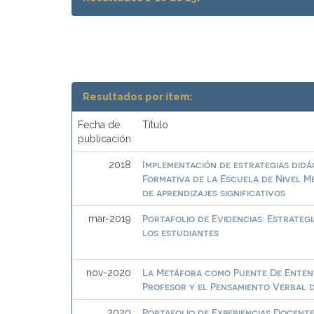
Resultados por ítem:
Fecha de
Título
publicación
Implementación de estrategias didá
2018
Formativa de la Escuela de Nivel M
de aprendizajes significativos
Portafolio de Evidencias: Estrateg
mar-2019
los estudiantes
La Metáfora como Puente De Entend
nov-2020
Profesor y el Pensamiento Verbal 
Portafolio de Experiencias Docent
2020