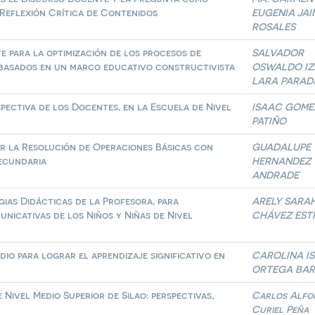
 Reflexión Crítica de Contenidos
EUGENIA JAI
ROSALES
e para la optimización de los procesos de
SALVADOR
s basados en un marco educativo constructivista
OSWALDO IZ
LARA PARAD
ectiva de los Docentes, en la Escuela de Nivel
ISAAC GOME
PATIÑO
ar la Resolución de Operaciones Básicas con
GUADALUPE
ecundaria
HERNANDEZ
ANDRADE
gias Didácticas de la Profesora, para
ARELY SARAH
nicativas de los Niños y Niñas de Nivel
CHÁVEZ EST
io para lograr el aprendizaje significativo en
CAROLINA I
ORTEGA BA
Nivel Medio Superior de Silao: perspectivas,
Carlos Alfo
Curiel Peña