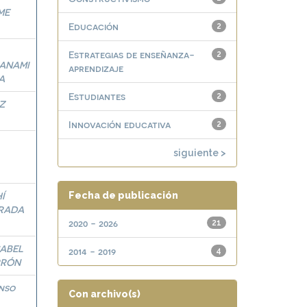
ME
Educación
2
Estrategias de enseñanza-
2
ANAMI
aprendizaje
A
Estudiantes
2
Z
Innovación educativa
2
siguiente >
Í
Fecha de publicación
RADA
2020 - 2026
21
SABEL
2014 - 2019
4
RRÓN
nso
Con archivo(s)