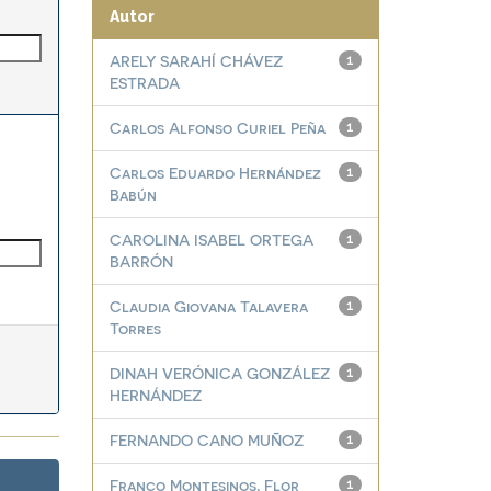
Autor
ARELY SARAHÍ CHÁVEZ
1
ESTRADA
Carlos Alfonso Curiel Peña
1
Carlos Eduardo Hernández
1
Babún
CAROLINA ISABEL ORTEGA
1
BARRÓN
Claudia Giovana Talavera
1
Torres
DINAH VERÓNICA GONZÁLEZ
1
HERNÁNDEZ
FERNANDO CANO MUÑOZ
1
Franco Montesinos, Flor
1