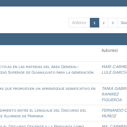
2
3
Sig
Anterior
1
Autor(es)
cticas en las materias del área General-
MARI CARME
edio Superior de Guanajuato para la generación
LULE GARCÍ
ias que promueven un aprendizaje significativo en
TANIA GABRI
RAMIREZ
FIGUEROA
imiento entre el Lenguaje del Discurso del
FERNANDO 
de Alumnos de Primaria
MUÑOZ
es el Discurso Docente y la Pregunta como
MA. CARMEN