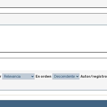
r
En orden
Autor/registro