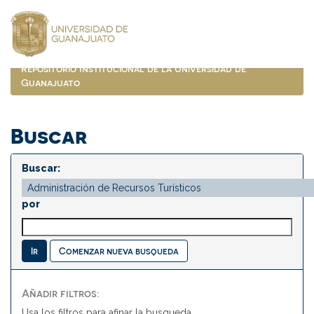
Skip
navigation
Repositorio Institucional de la Universidad de
Guanajuato
Buscar
Buscar:
por
Comenzar nueva busqueda
Añadir filtros:
Usa los filtros para afinar la busqueda.