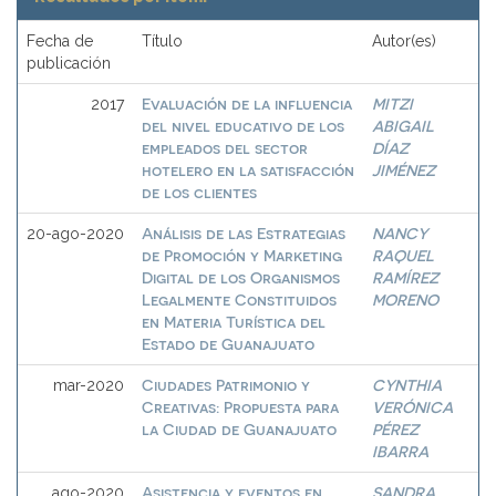
Fecha de
Título
Autor(es)
publicación
Evaluación de la influencia
MITZI
2017
del nivel educativo de los
ABIGAIL
empleados del sector
DÍAZ
hotelero en la satisfacción
JIMÉNEZ
de los clientes
Análisis de las Estrategias
NANCY
20-ago-2020
de Promoción y Marketing
RAQUEL
Digital de los Organismos
RAMÍREZ
Legalmente Constituidos
MORENO
en Materia Turística del
Estado de Guanajuato
Ciudades Patrimonio y
CYNTHIA
mar-2020
Creativas: Propuesta para
VERÓNICA
la Ciudad de Guanajuato
PÉREZ
IBARRA
Asistencia y eventos en
SANDRA
ago-2020