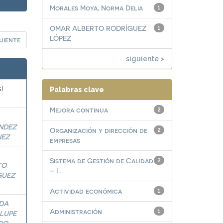
Morales Moya, Norma Delia
1
OMAR ALBERTO RODRÍGUEZ
1
LÓPEZ
uiente
siguiente >
s)
Palabras clave
Mejora continua
2
NDEZ
Organización y dirección de
2
NEZ
empresas
Sistema de Gestión de Calidad
2
TO
– I...
GUEZ
Actividad económica
1
LDA
Administración
1
LUPE