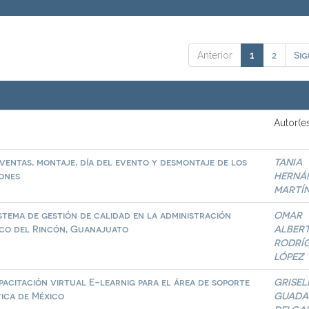
2
Sig
Anterior
1
Autor(e
ventas, montaje, día del evento y desmontaje de los
TANIA
iones
HERNÁ
MARTÍ
stema de gestión de calidad en la administración
OMAR
sco del Rincón, Guanajuato
ALBER
RODRÍ
LÓPEZ
pacitación virtual E-learnig para el área de soporte
GRISE
ica de México
GUADA