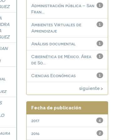
DO
Administración pública – San
1
GUEZ
Fran...
A
NDRA
Ambientes Virtuales de
1
A
Aprendizaje
GUEZ
Análisis documental
1
IAN
Cibernética de México. Área
1
N
de So...
Ciencias Económicas
1
hal
siguiente >
uez
S
Fecha de publicación
LO
2017
4
Laura
2016
2