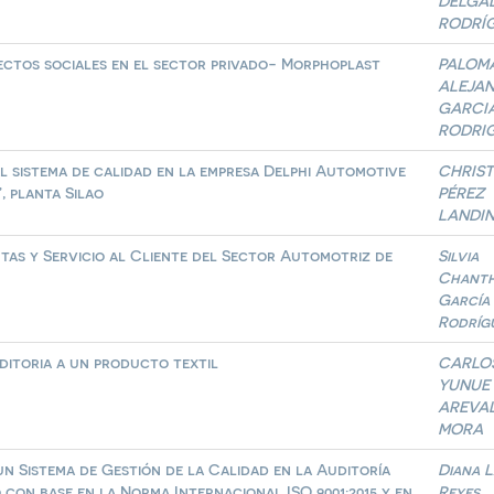
DELGA
RODRÍ
ectos sociales en el sector privado- Morphoplast
PALOM
ALEJA
GARCI
RODRI
l sistema de calidad en la empresa Delphi Automotive
CHRIST
, planta Silao
PÉREZ
LANDI
as y Servicio al Cliente del Sector Automotriz de
Silvia
Chant
García
Rodríg
ditoria a un producto textil
CARLO
YUNUE
AREVA
MORA
un Sistema de Gestión de la Calidad en la Auditoría
Diana 
con base en la Norma Internacional ISO 9001:2015 y en
Reyes