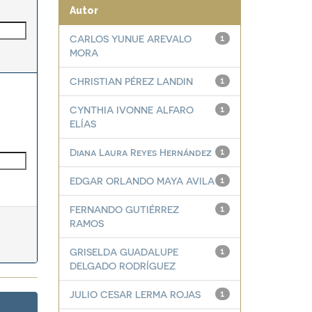
Autor
CARLOS YUNUE AREVALO
1
MORA
CHRISTIAN PÉREZ LANDIN
1
CYNTHIA IVONNE ALFARO
1
ELÍAS
Diana Laura Reyes Hernández
1
EDGAR ORLANDO MAYA AVILA
1
FERNANDO GUTIÉRREZ
1
RAMOS
GRISELDA GUADALUPE
1
DELGADO RODRÍGUEZ
JULIO CESAR LERMA ROJAS
1