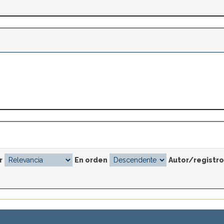
r
En orden
Autor/registro