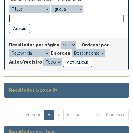
Resultados por página
|
Ordenar por
En orden
Autor/registro
Resultados 1-10 de 87.
2
3
4
9
Siguiente
Anterior
1
...
Resultados por ítem: