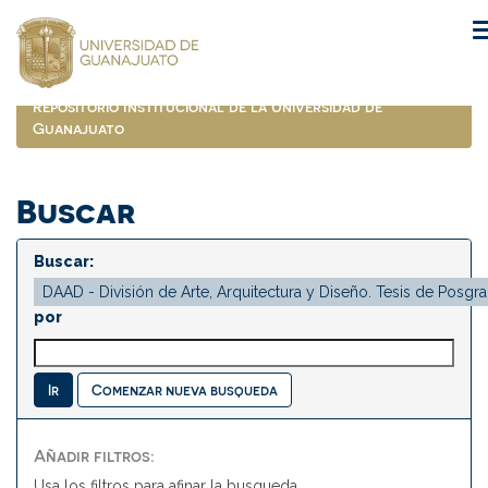
Skip
navigation
Repositorio Institucional de la Universidad de
Guanajuato
Buscar
Buscar:
por
Comenzar nueva busqueda
Añadir filtros:
Usa los filtros para afinar la busqueda.