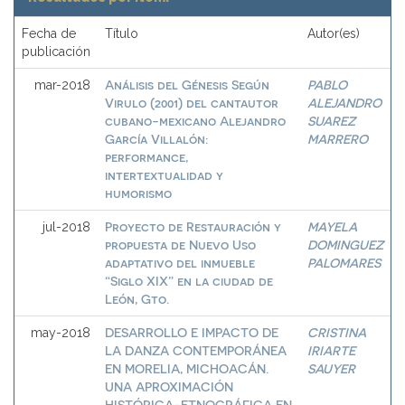
Fecha de
Título
Autor(es)
publicación
Análisis del Génesis Según
PABLO
mar-2018
Virulo (2001) del cantautor
ALEJANDRO
cubano-mexicano Alejandro
SUAREZ
García Villalón:
MARRERO
performance,
intertextualidad y
humorismo
Proyecto de Restauración y
MAYELA
jul-2018
propuesta de Nuevo Uso
DOMINGUEZ
adaptativo del inmueble
PALOMARES
“Siglo XIX” en la ciudad de
León, Gto.
DESARROLLO E IMPACTO DE
CRISTINA
may-2018
LA DANZA CONTEMPORÁNEA
IRIARTE
EN MORELIA, MICHOACÁN.
SAUYER
UNA APROXIMACIÓN
HISTÓRICA-ETNOGRÁFICA EN