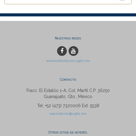
Nuestras redes
www.bibliotecas.ugto.mx
Contacto
Fracc. El Establo 1-A, Col. Marfil C.P. 36250
Guanajuato, Gto., México
Tel: +52 (473) 7320006 Ext. 5538
repositorio@ugto.mx
Otros sitios de interés: