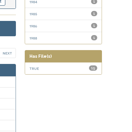
1984
1
1985
1
1986
1
1988
1
next
Has File(s)
true
15