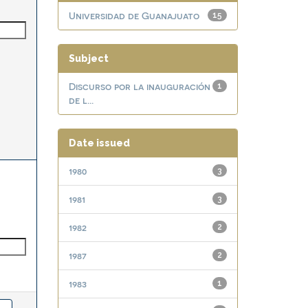
Universidad de Guanajuato
15
Subject
Discurso por la inauguración
1
de l...
Date issued
1980
3
1981
3
1982
2
1987
2
1983
1