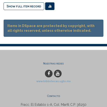
Show full item record
Items in DSpace are protected by copyright, with
all rights reserved, unless otherwise indicated.
Nuestras redes
www.bibliotecas.ugto.mx
Contacto
Fracc. El Establo 1-A, Col. Marfil C.P. 36250