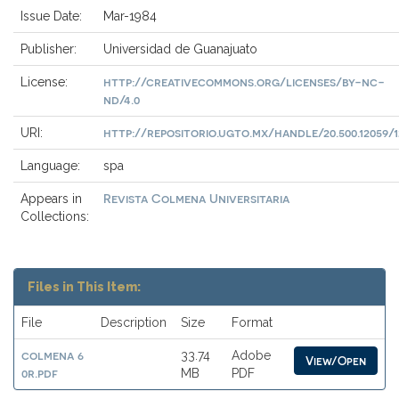
Issue Date:
Mar-1984
Publisher:
Universidad de Guanajuato
http://creativecommons.org/licenses/by-nc-
License:
nd/4.0
http://repositorio.ugto.mx/handle/20.500.12059/1
URI:
Language:
spa
Revista Colmena Universitaria
Appears in
Collections:
Files in This Item:
File
Description
Size
Format
colmena 6
33.74
Adobe
View/Open
0r.pdf
MB
PDF