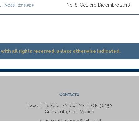
l_No08_2018.pdf
No. 8, Octubre-Diciembre 2018
with all rights reserved, unless otherwise indicated.
Contacto
Fracc. El Establo 1-A, Col. Marfil C.P. 36250
Guanajuato, Gto., México
Tel: +52 (473) 7320006 Ext. 5538
repositorio@ugto.mx