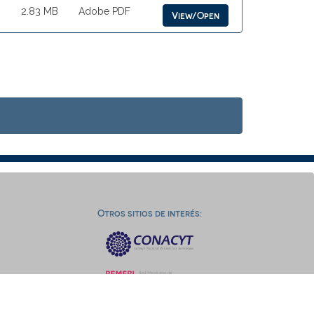
2.83 MB
Adobe PDF
View/Open
Otros sitios de interés: