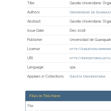
Title:
Gaceta Universitaria: Órga
Universidad de Guanaj
Authors:
Abstract:
Gaceta Universitaria: Órg
Issue Date:
Dec-2018
Publisher:
Universidad de Guanajuat
http://creativecommons
License:
http://repositorio.ugto.
URI:
Language:
spa
Gaceta Universitaria
Appears in Collections:
Files in This Item:
File