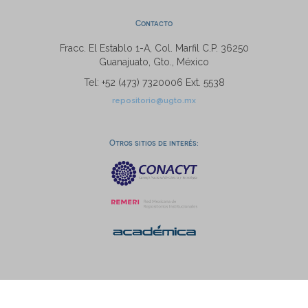
Contacto
Fracc. El Establo 1-A, Col. Marfil C.P. 36250
Guanajuato, Gto., México
Tel: +52 (473) 7320006 Ext. 5538
repositorio@ugto.mx
Otros sitios de interés: