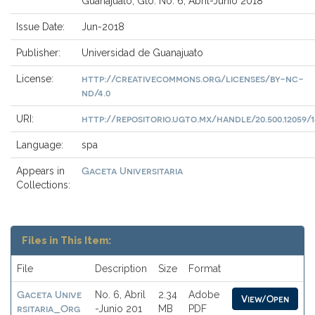
Guanajuato, Gto. No. 6, Abril-Junio 2018
Issue Date:
Jun-2018
Publisher:
Universidad de Guanajuato
http://creativecommons.org/licenses/by-nc-
License:
nd/4.0
http://repositorio.ugto.mx/handle/20.500.12059/1
URI:
Language:
spa
Gaceta Universitaria
Appears in
Collections:
Files in This Item:
File
Description
Size
Format
Gaceta Unive
No. 6, Abril
2.34
Adobe
View/Open
rsitaria_Org
-Junio 201
MB
PDF