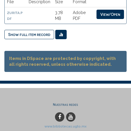
File
Description
Size
Format
zurita.p
3.78
Adobe
View/Open
df
MB
PDF
Show full item record
Items in DSpace are protected by copyright, with
all rights reserved, unless otherwise indicated.
Nuestras redes
www.bibliotecas.ugto.mx