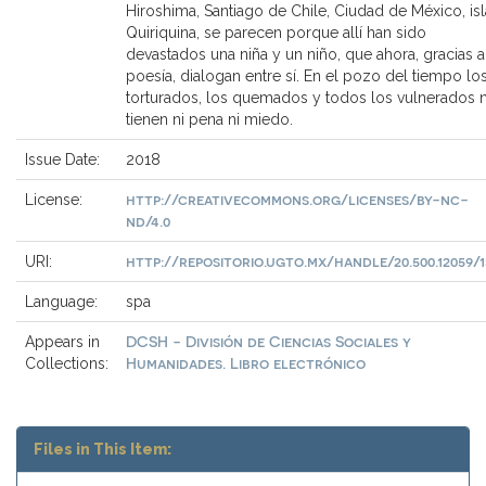
Hiroshima, Santiago de Chile, Ciudad de México, isl
Quiriquina, se parecen porque allí han sido
devastados una niña y un niño, que ahora, gracias a
poesía, dialogan entre sí. En el pozo del tiempo lo
torturados, los quemados y todos los vulnerados 
tienen ni pena ni miedo.
Issue Date:
2018
http://creativecommons.org/licenses/by-nc-
License:
nd/4.0
http://repositorio.ugto.mx/handle/20.500.12059/1
URI:
Language:
spa
DCSH - División de Ciencias Sociales y
Appears in
Humanidades. Libro electrónico
Collections:
Files in This Item: